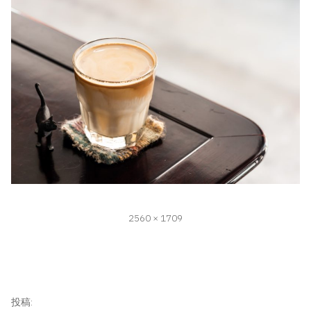
フ
2560 × 1709
ル
サ
イ
ズ
投
投稿: