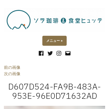
コ
ン
テ
ン
ツ
へ
ス
メニュー
+
開
閉
い
じ
キ
た
た
状
状
Facebook
Twitter
Instagram
メ
ッ
態
態
ー
プ
ル
前の画像
次の画像
D607D524-FA9B-483A-
953E-96E0D71632AD