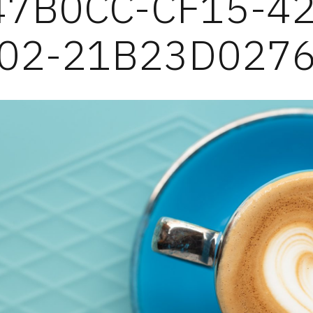
47B0CC-CF15-42
02-21B23D027