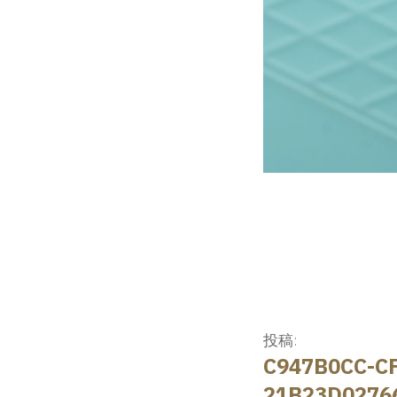
投
投稿:
C947B0CC-CF
稿
21B23D0276