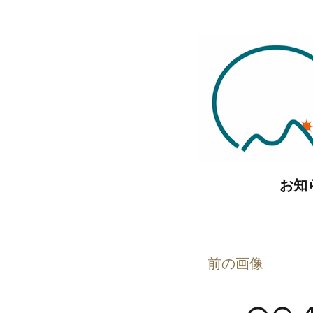
コ
ン
テ
ン
ツ
へ
ス
キ
お知
ッ
プ
前の画像