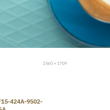
フ
2560 × 1709
ル
サ
イ
ズ
15-424A-9502-
6A