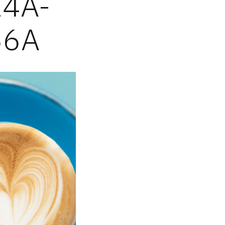
4A-
66A