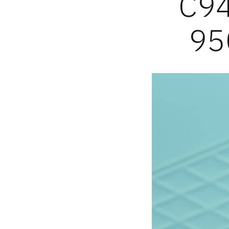
C9
95