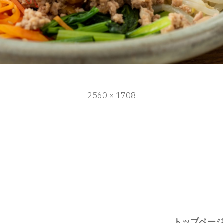
フ
2560 × 1708
ル
サ
イ
ズ
トップペー