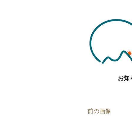
コ
ン
テ
ン
ツ
へ
ス
キ
お知
ッ
プ
前の画像