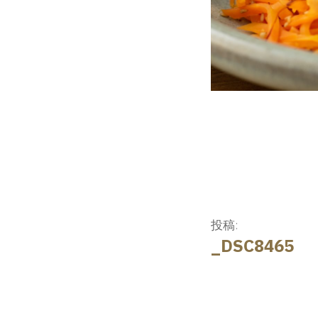
投
投稿:
_DSC8465
稿
ナ
ビ