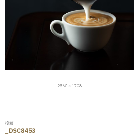
フ
2560 × 1708
ル
サ
イ
ズ
投
投稿:
_DSC8453
稿