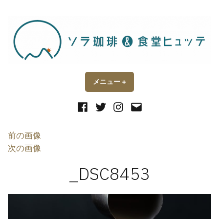
コ
ン
テ
ン
ツ
へ
ス
メニュー
+
開
閉
い
じ
キ
た
た
状
状
Facebook
Twitter
Instagram
メ
ッ
態
態
ー
プ
ル
前の画像
次の画像
_DSC8453