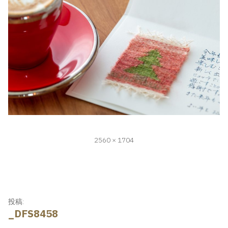
フ
2560 × 1704
ル
サ
イ
ズ
投
投稿:
_DFS8458
稿