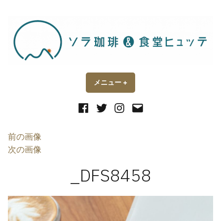
コ
ン
テ
ン
ツ
へ
ス
メニュー
+
開
閉
い
じ
キ
た
た
状
状
Facebook
Twitter
Instagram
メ
ッ
態
態
ー
プ
ル
前の画像
次の画像
_DFS8458