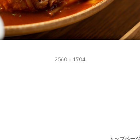
フ
2560 × 1704
ル
サ
イ
ズ
トップペー