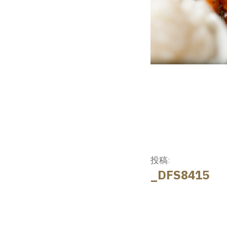
投
投稿:
_DFS8415
稿
ナ
ビ