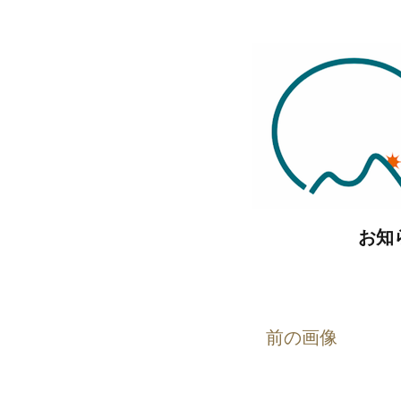
コ
ン
テ
ン
ツ
へ
ス
キ
お知
ッ
プ
前の画像