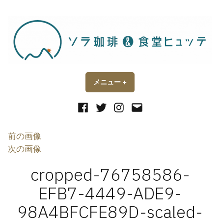
コ
ン
テ
ン
ツ
へ
ス
メニュー
+
開
閉
い
じ
キ
た
た
状
状
Facebook
Twitter
Instagram
メ
ッ
態
態
ー
プ
ル
前の画像
次の画像
cropped-76758586-
EFB7-4449-ADE9-
98A4BFCFE89D-scaled-