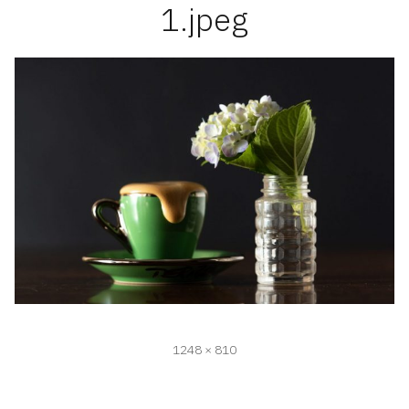
1.jpeg
フ
1248 × 810
ル
サ
イ