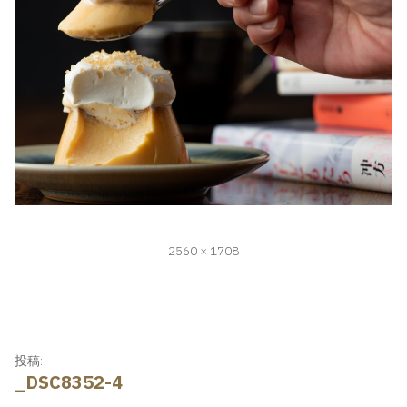
フ
2560 × 1708
ル
サ
イ
ズ
投
投稿:
_DSC8352-4
稿