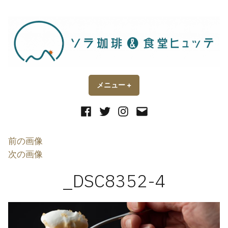
コ
ン
テ
ン
ツ
へ
ス
メニュー
+
開
閉
い
じ
キ
た
た
状
状
Facebook
Twitter
Instagram
メ
ッ
態
態
ー
プ
ル
前の画像
次の画像
_DSC8352-4