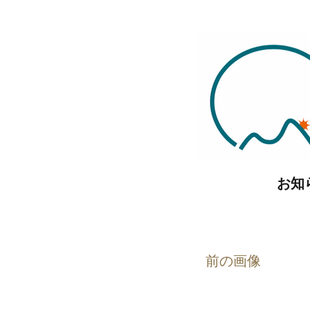
コ
ン
テ
ン
ツ
へ
ス
キ
お知
ッ
プ
前の画像