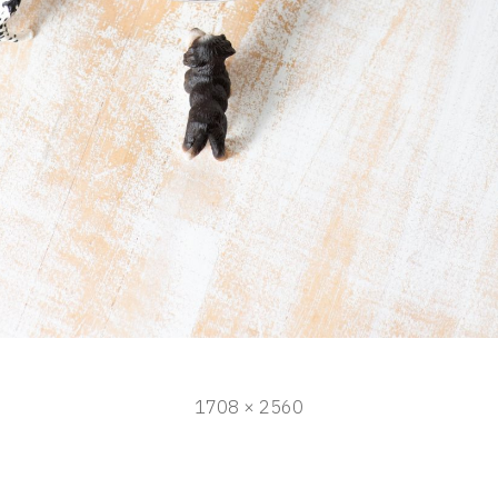
フ
1708 × 2560
ル
サ
イ