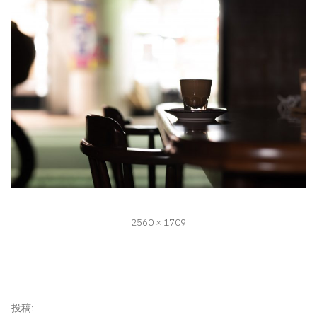
フ
2560 × 1709
ル
サ
イ
ズ
投
投稿: