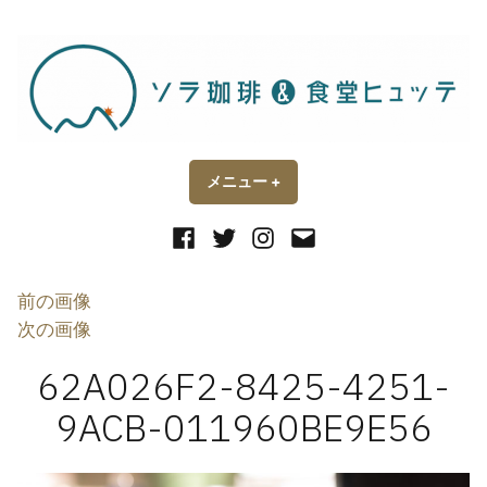
コ
ン
テ
ン
ツ
へ
ス
メニュー
+
開
閉
い
じ
キ
た
た
状
状
Facebook
Twitter
Instagram
メ
ッ
態
態
ー
プ
ル
前の画像
次の画像
62A026F2-8425-4251-
9ACB-011960BE9E56