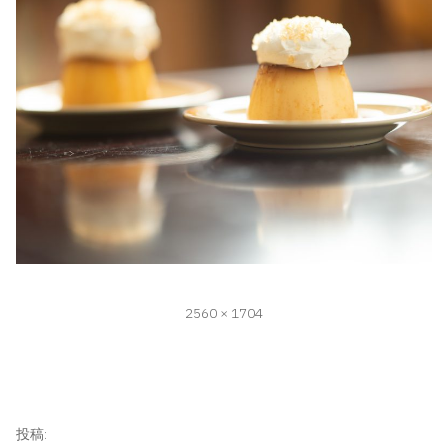
フ
2560 × 1704
ル
サ
イ
ズ
投
投稿: