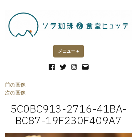
コ
ン
テ
ン
ツ
へ
ス
メニュー
+
開
閉
い
じ
キ
た
た
状
状
Facebook
Twitter
Instagram
メ
ッ
態
態
ー
プ
ル
前の画像
次の画像
5C0BC913-2716-41BA-
BC87-19F230F409A7